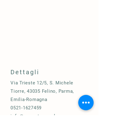
Dettagli
Via Trieste 12/5, S. Michele
Tiorre, 43035 Felino, Parma,
Emilia-Romagna
0521-1627459
info@acquaterrasole.com
R.E.A. 272425
Store Policy
P. Iva:
02838650345