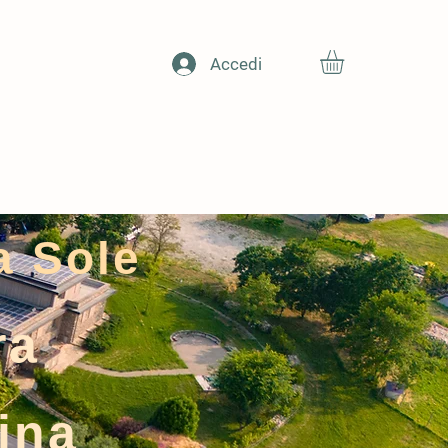
Accedi
Storia
Contatti
a Sole
ra
ina