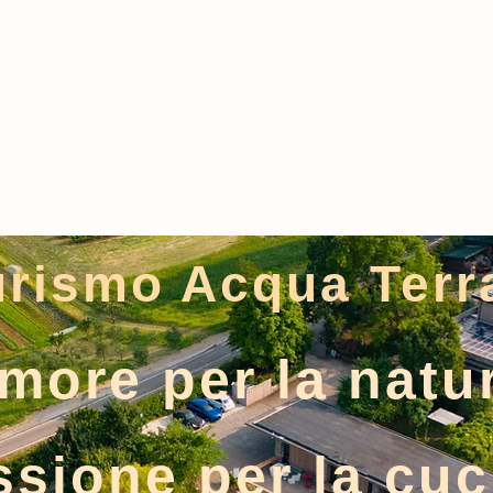
riturismo
Azienda Agricola
La Nostra 
urismo Acqua Terr
more per la natu
ssione per la cuc