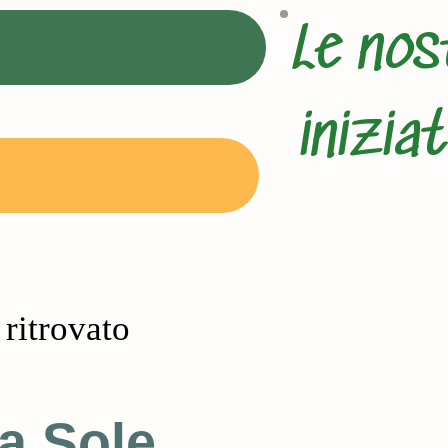
Le nos
iniziat
 ritrovato
a Sole