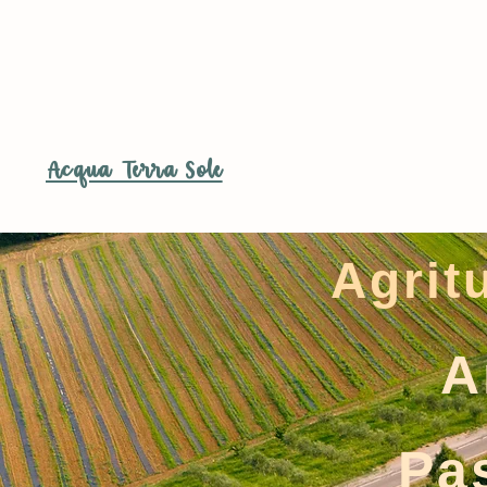
Home
Ag
Acqua Terra Sole
Agrit
A
Pa