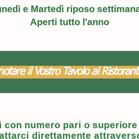
nedì e Martedì riposo settiman
Aperti tutto l'anno
otare il Vostro Tavolo al Ristoran
 con numero pari o superiore 
attarci direttamente attraver