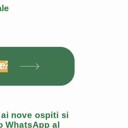
ale
te?
ai nove ospiti si
so
WhatsApp
al