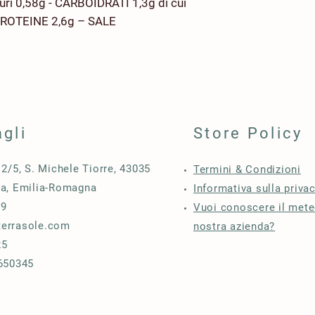
uri 0,58g - CARBOIDRATI 1,3g di cui
 PROTEINE 2,6g – SALE
8g
agli
Store Policy
12/5, S. Michele Tiorre, 43035
Termini & Condizioni
ma, Emilia-Romagna
Informativa sulla priva
59
Vuoi conoscere il mete
terrasole.com
nostra azienda?
25
8650345