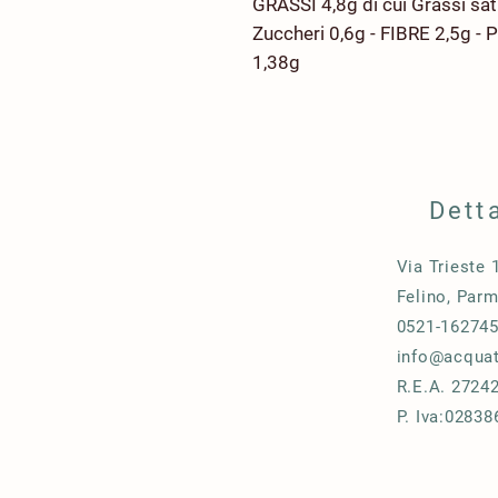
GRASSI 4,8g di cui Grassi sat
Zuccheri 0,6g - FIBRE 2,5g -
1,3
Dett
Via Trieste 
Felino, Par
0521-16274
info@acqua
R.E.A. 2724
P. Iva:0283